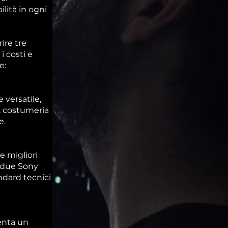
ilità in ogni
ire tre
i costi e
e:
 versatile,
g, costumeria
e.
e migliori
i due Sony
andard tecnici
enta un