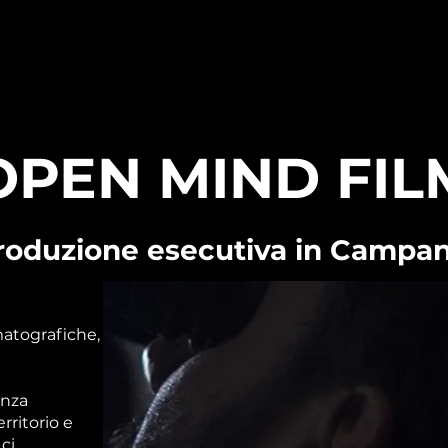
OPEN MIND FIL
roduzione esecutiva in Campan
matografiche,
enza
rritorio e
ci